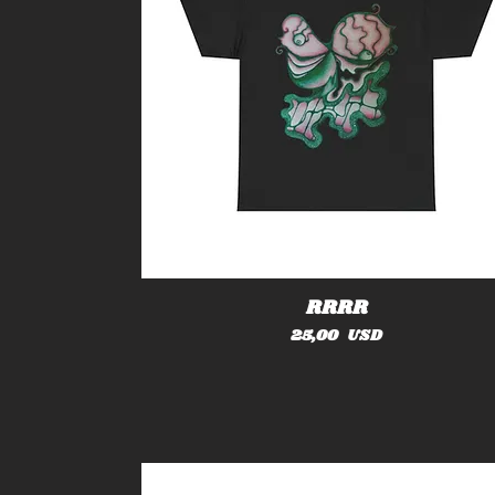
RRRR
Cena
25,00 USD