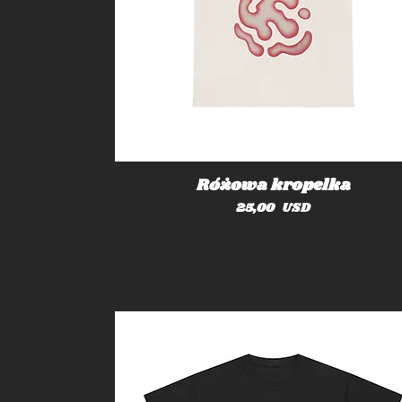
Różowa kropelka
Cena
25,00 USD