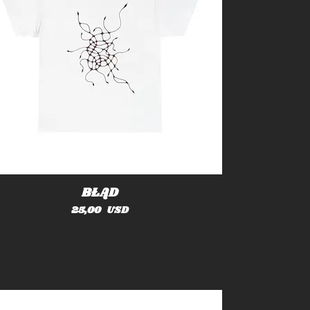
BŁĄD
Cena
25,00 USD