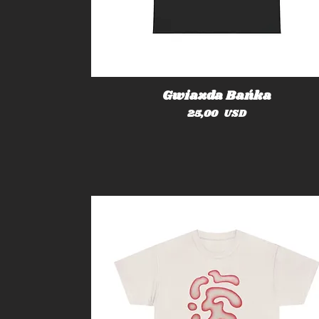
Gwiazda Bańka
Cena
25,00 USD