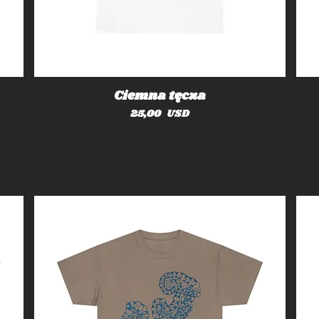
Ciemna tęcza
Cena
25,00 USD