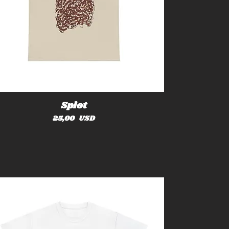
Splot
Cena
25,00 USD