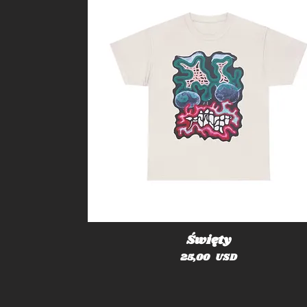
Święty
Cena
25,00 USD