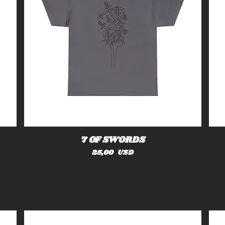
7 OF SWORDS
Cena
25,00 USD