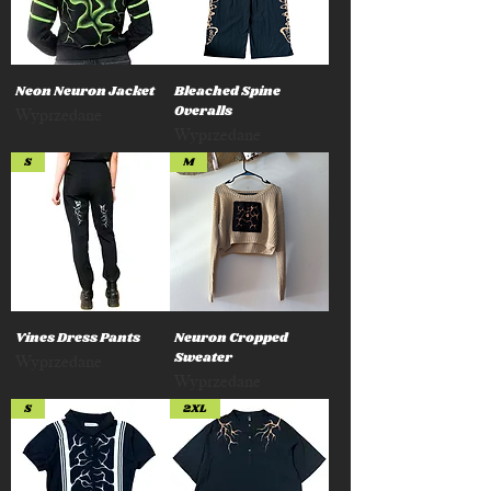
Neon Neuron Jacket
Bleached Spine
Overalls
Wyprzedane
Wyprzedane
S
M
Vines Dress Pants
Neuron Cropped
Sweater
Wyprzedane
Wyprzedane
S
2XL