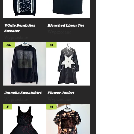
White Dendrites
Bleached Linen Tee
Sweater
Wyprzedane
Wyprzedane
XL
M
Amoeba Sweatshirt
Flower Jacket
Wyprzedane
Wyprzedane
S
M