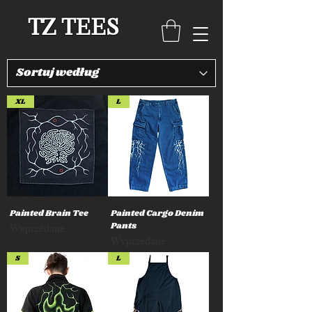
TZ TEES
XL
L
Painted Brain Tee
Painted Cargo Denim
Pants
Wyprzedane
Wyprzedane
S
L