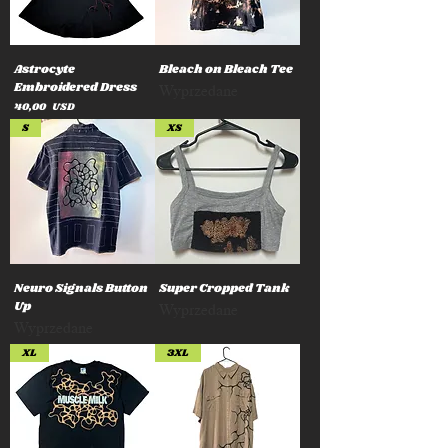
Astrocyte
Bleach on Bleach Tee
Embroidered Dress
Wyprzedane
Cena
40,00 USD
S
XS
Neuro Signals Button
Super Cropped Tank
Up
Wyprzedane
Wyprzedane
XL
3XL