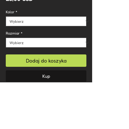
Kolor
*
Rozmiar
*
Dodaj do koszyka
Kup
.: 100% bawełna
.: Klasyczny krój z okrągłym dekoltem
.: Odrywana etykieta
.: Średni materiał (180 g/m²)
Care Instructions