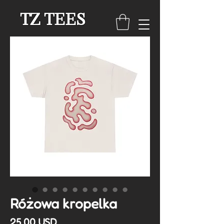
TZ TEES
Różowa kropelka
Cena
25,00 USD