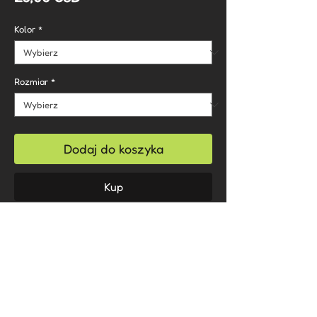
Kolor
*
Rozmiar
*
Dodaj do koszyka
Kup
.: 100% bawełna
.: Klasyczny krój z okrągłym dekoltem
.: Odrywana etykieta
.: Średni materiał (180 g/m²)
Care Instructions