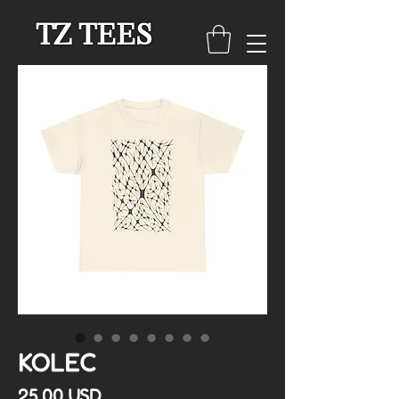
TZ TEES
KOLEC
Cena
25,00 USD