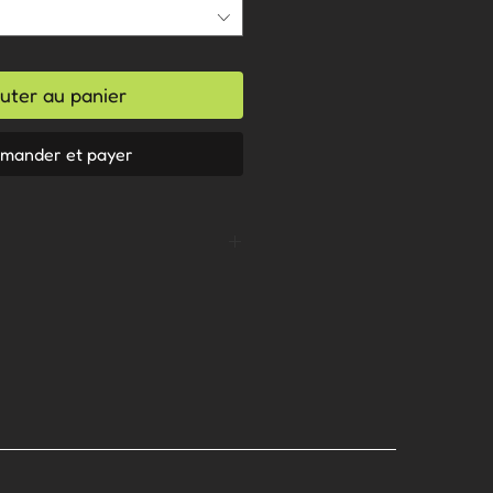
uter au panier
mander et payer
h cold
lean