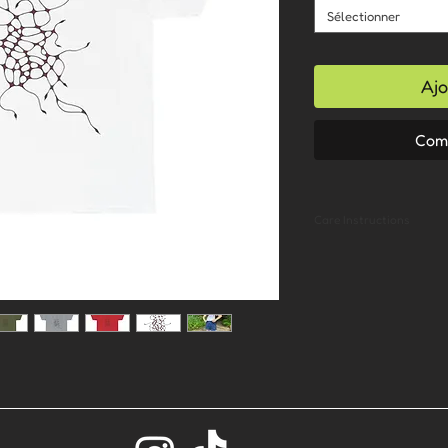
Sélectionner
Ajo
Com
Care Instructions
- Machine was
- Do not iron
- Do not dry c